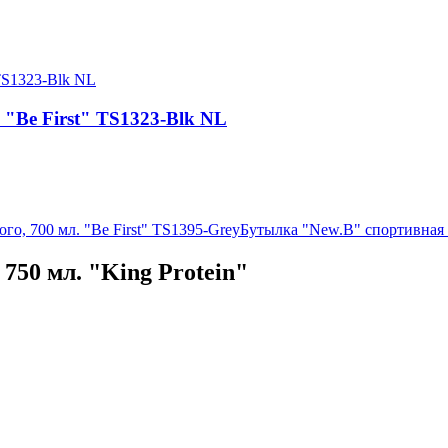
. "Be First" TS1323-Blk NL
го, 700 мл. "Be First" TS1395-Grey
Бутылка "New.B" спортивная 
50 мл. "King Protein"