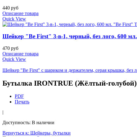
440 руб
Описание товара
Quick View
Шейкер "Be First" 3-в-1, черный, без лого, 600 мл
470 руб
Описание товара
Quick View
Шейкер "Be First" с шариком и держателем, серая крышка, без ло
Бутылка IRONTRUE (Жёлтый-голубой) 7
PDF
Печать
|
Доступность
: В наличии
Вернуться к: Шейкеры, бутылки