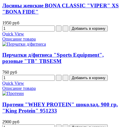
Лосины женские BONA CLASSIC "VIPER" XS
"BONA FIDE"
1950 руб
Quick View
Описание товара
Перчатки д/фитнеса "Sports Equipment",
розовые "TB" TBSESМ
760 руб
Quick View
Описание товара
Протеин "WHEY PROTEIN" шоколад, 900 гр.
"King Protein" 951233
2900 руб