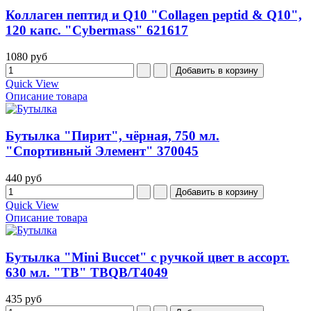
Коллаген пептид и Q10 "Collagen peptid & Q10",
120 капс. "Cybermass" 621617
1080 руб
Quick View
Описание товара
Бутылка "Пирит", чёрная, 750 мл.
"Спортивный Элемент" 370045
440 руб
Quick View
Описание товара
Бутылка "Mini Buccet" с ручкой цвет в ассорт.
630 мл. "TB" TBQB/T4049
435 руб