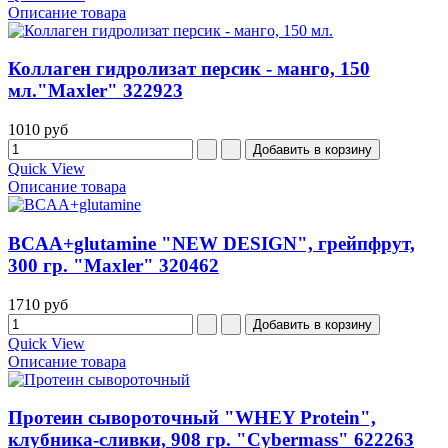
Описание товара
Коллаген гидролизат персик - манго, 150
мл."Maxler" 322923
1010 руб
Quick View
Описание товара
BCAA+glutamine "NEW DESIGN", грейпфрут,
300 гр. "Maxler" 320462
1710 руб
Quick View
Описание товара
Протеин сывороточный "WHEY Protein",
клубника-сливки, 908 гр. "Cybermass" 622263