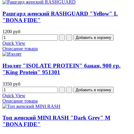
Рашгард женский RASHGUARD "Yellow" L
"BONA FIDE"
1200 руб
Quick View
Описание товара
Изолят "ISOLATE PROTEIN" банан, 900 гр.
"King Protein" 951301
3350 руб
Quick View
Описание товара
Топ женский MINI RASH "Dark Grey" M
"BONA FIDE"