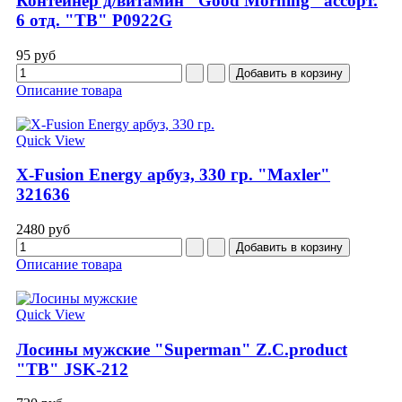
Контейнер д/витамин "Good Morning" ассорт.
6 отд. "TB" P0922G
95 руб
Описание товара
Quick View
X-Fusion Energy арбуз, 330 гр. "Maxler"
321636
2480 руб
Описание товара
Quick View
Лосины мужские "Superman" Z.C.product
"TB" JSK-212