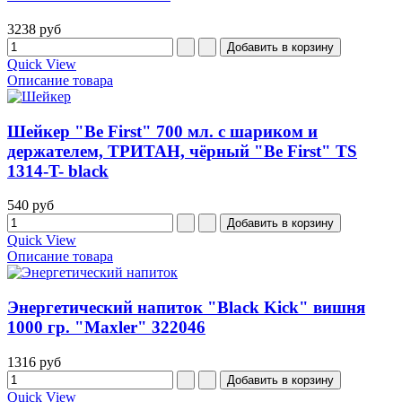
3238 руб
Quick View
Описание товара
Шейкер "Be First" 700 мл. с шариком и
держателем, ТРИТАН, чёрный "Be First" TS
1314-T- black
540 руб
Quick View
Описание товара
Энергетический напиток "Black Kick" вишня
1000 гр. "Maxler" 322046
1316 руб
Quick View