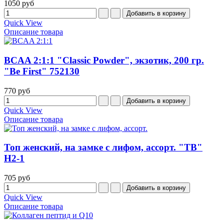
1050 руб
Quick View
Описание товара
BCAA 2:1:1 "Classic Powder", экзотик, 200 гр.
"Be First" 752130
770 руб
Quick View
Описание товара
Топ женский, на замке с лифом, ассорт. "TB"
H2-1
705 руб
Quick View
Описание товара