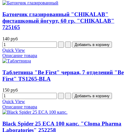
Батончик глазированный "CHIKALAB"
фисташковый йогурт, 60 гр. "CHIKALAB"
725165
140 руб
Quick View
Описание товара
Таблетница "Be First" черная, 7 отделений "Be
First" TS1265-BLA
150 руб
Quick View
Описание товара
Black Spider 25 ECA 100 капс. "Cloma Pharma
Laboratories" 252258