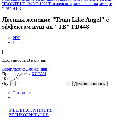
"IRONTRUE" WRC-102L
Топ женский, вставка сетка, ассорт.
"TB" H1-3
Лосины женские "Train Like Angel" с
эффектом пуш-ап "TB" FD448
PDF
Печать
|
Доступность
: В наличии
Вернуться к: Для женщин
Производитель:
КИТАЙ
1025 руб
Qty:
Описание
ВЕЛИКОБРИТАНИЯ