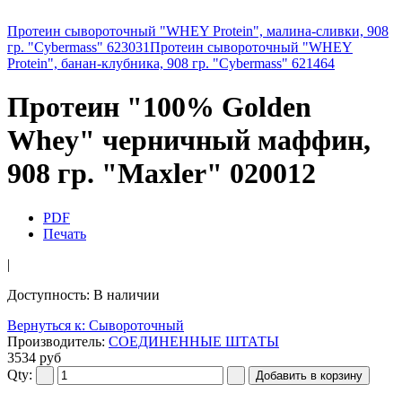
Протеин сывороточный "WHEY Protein", малина-сливки, 908
гр. "Cybermass" 623031
Протеин сывороточный "WHEY
Protein", банан-клубника, 908 гр. "Cybermass" 621464
Протеин "100% Golden
Whey" черничный маффин,
908 гр. "Maxler" 020012
PDF
Печать
|
Доступность
: В наличии
Вернуться к: Сывороточный
Производитель:
СОЕДИНЕННЫЕ ШТАТЫ
3534 руб
Qty: