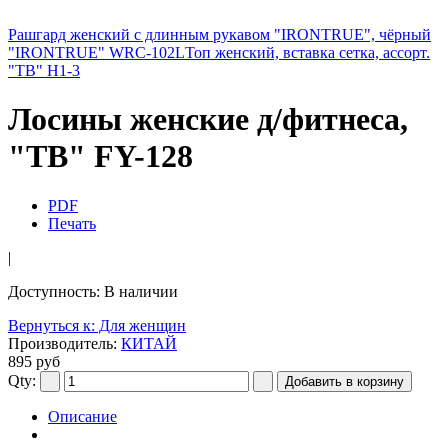
Рашгард женский с длинным рукавом "IRONTRUE", чёрный
"IRONTRUE" WRC-102L
Топ женский, вставка сетка, ассорт.
"TB" H1-3
Лосины женские д/фитнеса,
"TB" FY-128
PDF
Печать
|
Доступность
: В наличии
Вернуться к: Для женщин
Производитель:
КИТАЙ
895 руб
Qty:
Описание